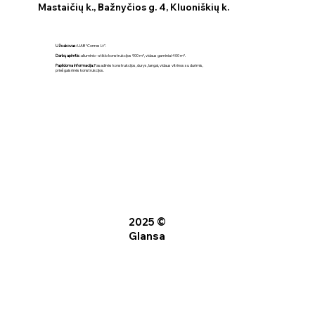
Mastaičių k., Bažnyčios g. 4, Kluoniškių k.
Užsakovas:
UAB “Conres Lt”.
Darbų apimtis:
aliuminio - stiklo konstrukcijos 900 m², vidaus gaminiai 400 m².
Papildoma informacija:
Fasadinės konstrukcijos, durys, langai, vidaus vitrinos su durimis,
priešgaisrinės konstrukcijos.
2025 ©
Glansa