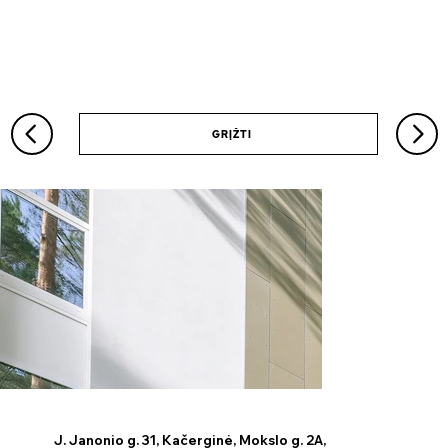
GRĮŽTI
J. Janonio g. 31, Kačerginė, Mokslo g. 2A,