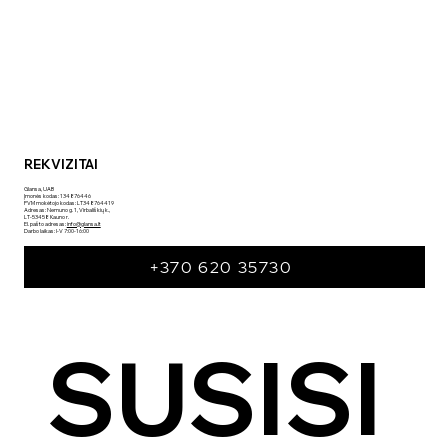
REKVIZITAI
Glansa, UAB
Įmonės kodas: 134876446
PVM mokėtojo kodas: LT348764419
Adresas: Nemuno g. 1, Virbališkių k.,
LT-53458 Kauno r.
El. pašto adresas:
info@glansa.lt
Darbo laikas: I-V 7:00-16:00
+370 620 35730
SUSISI